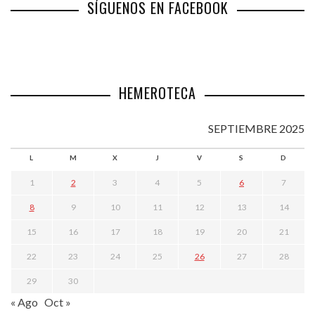
SÍGUENOS EN FACEBOOK
HEMEROTECA
SEPTIEMBRE 2025
L
M
X
J
V
S
D
1
2
3
4
5
6
7
8
9
10
11
12
13
14
15
16
17
18
19
20
21
22
23
24
25
26
27
28
29
30
« Ago
Oct »