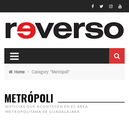
Home
›
Category: "Metrópoli"
METRÓPOLI
NOTICIAS QUE ACONTECEN EN EL ÁREA
METROPOLITANA DE GUADALAJARA