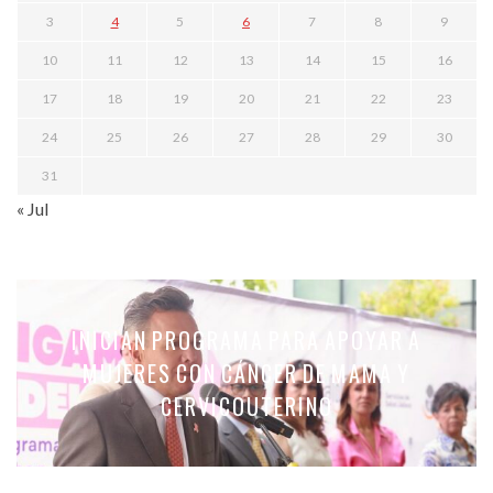
3
4
5
6
7
8
9
10
11
12
13
14
15
16
17
18
19
20
21
22
23
24
25
26
27
28
29
30
31
« Jul
INICIAN PROGRAMA PARA APOYAR A
MUJERES CON CÁNCER DE MAMA Y
CERVICOUTERINO