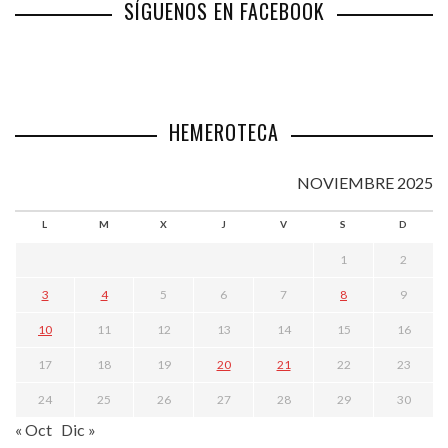
SÍGUENOS EN FACEBOOK
HEMEROTECA
NOVIEMBRE 2025
L
M
X
J
V
S
D
1
2
3
4
5
6
7
8
9
10
11
12
13
14
15
16
17
18
19
20
21
22
23
24
25
26
27
28
29
30
« Oct
Dic »