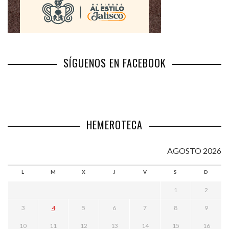
SÍGUENOS EN FACEBOOK
HEMEROTECA
AGOSTO 2026
L
M
X
J
V
S
D
1
2
3
4
5
6
7
8
9
10
11
12
13
14
15
16