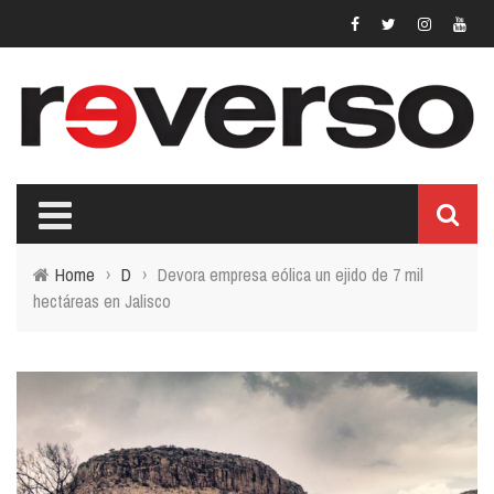
Home
›
D
›
Devora empresa eólica un ejido de 7 mil
hectáreas en Jalisco