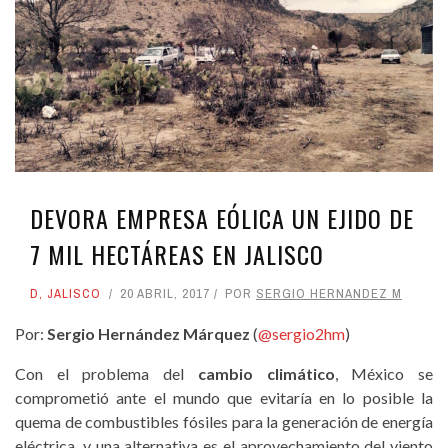
DEVORA EMPRESA EÓLICA UN EJIDO DE
7 MIL HECTÁREAS EN JALISCO
D
,
JALISCO
20 ABRIL, 2017
POR
SERGIO HERNANDEZ M
Por:
Sergio Hernández Márquez
(
@sergio2hm
)
Con el problema del
cambio climático
, México se
comprometió ante el mundo que evitaría en lo posible la
quema de combustibles fósiles para la generación de energía
eléctrica, y una alternativa es el aprovechamiento del viento