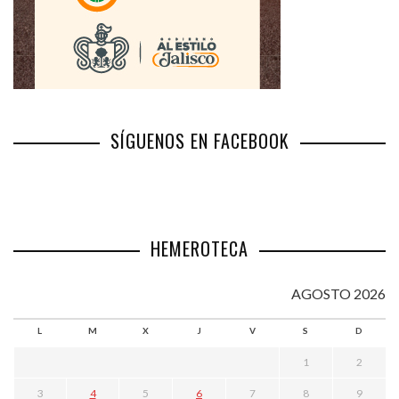
SÍGUENOS EN FACEBOOK
HEMEROTECA
AGOSTO 2026
L
M
X
J
V
S
D
1
2
3
4
5
6
7
8
9