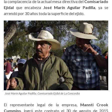
la complacencia de la actual mesa directiva del
Comisariado
Ejidal
que encabeza
José Marín Aguilar Padilla
, ya se
arrendó por 30 años toda la superficie del ejido.
José Marín Aguilar Padilla, Comisariado Ejidal de La Concordia
El representante legal de la empresa,
Mannti Crook
Cummins
, logró este contrato el 30 de agosto de 2015