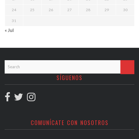
24
25
26
27
28
29
30
31
« Jul
SÍGUENOS
COMUNÍCATE CON NOSOTROS