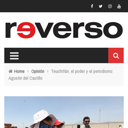
Home
›
Opinión
›
Teuchitlán, el poder y el periodismo:
Agustín del Castillo