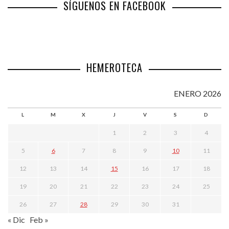
SÍGUENOS EN FACEBOOK
HEMEROTECA
ENERO 2026
L
M
X
J
V
S
D
1
2
3
4
5
6
7
8
9
10
11
12
13
14
15
16
17
18
19
20
21
22
23
24
25
26
27
28
29
30
31
« Dic
Feb »