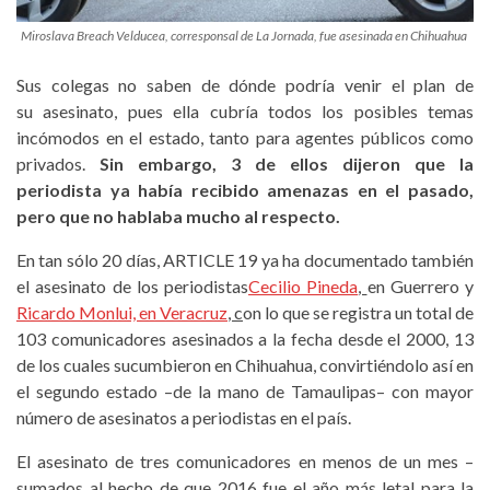
Miroslava Breach Velducea, corresponsal de La Jornada, fue asesinada en Chihuahua
Sus colegas no saben de dónde podría venir el plan de
su asesinato, pues ella cubría todos los posibles temas
incómodos en el estado, tanto para agentes públicos como
privados.
Sin embargo,
3
de ellos dijeron que la
periodista ya había recibido amenazas en el pasado,
pero que no hablaba mucho
al respecto
.
En tan sólo 20 días, ARTICLE 19 ya ha documentado también
el asesinato de los periodistas
Cecilio Pineda
,
en Guerrero y
Ricardo Monlui, en Veracruz
, c
on lo que se registra un total de
103 comunicadores asesinados a la fecha desde el 2000, 13
de los cuales sucumbieron en Chihuahua, convirtiéndolo así en
el segundo estado –de la mano de Tamaulipas– con mayor
número de asesinatos a periodistas en el país.
El asesinato de tres comunicadores en menos de un mes –
sumados al hecho de que 2016 fue el año más letal para la