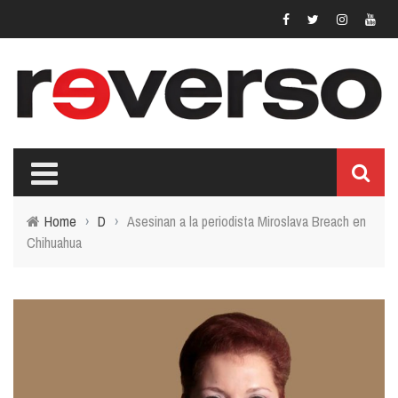
Home
›
D
›
Asesinan a la periodista Miroslava Breach en
Chihuahua