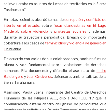
se involucraba en asuntos de luchas de territorios en la Sierra
Tarahumara.”
En notas recientes abordó temas de
corrupción y conflicto de
interés en el estado
, sobre
fosas clandestinas en El Lago
Maderal
,
sobre violencia
y
protestas sociales
y a
demás,
durante su trayectoria periodística, Breach dio importante
cobertura a los casos de
feminicidios
y
violencia de género en
C
hihuahua
.
De acuerdo con varios de sus colaboradores, también fue una
pluma y voz fundamental sobre violaciones de derechos
humanos. Ella documentó y difundió el asesinato de
Isidro
Baldengero
y
Juan Ontiveros
, defensores ambientalistas de la
Sierra Tarahumara.
Asimismo, Paola Sáenz, integrante del Centro de Derechos
Humanos de las Mujeres A.C., dijo a ARTICLE 19 que la
comunicadora estaba dentro del grupo de periodistas que
impulsaron la solicitud de “Alerta Temprana” para periodistas