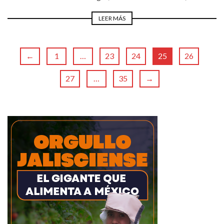
LEER MÁS
←
1
…
23
24
25
26
27
…
35
→