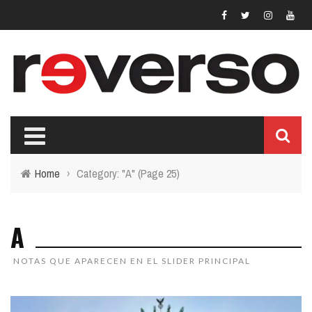
Home
›
Category: "A"
(Page 25)
A
NOTAS QUE APARECEN EN EL SLIDER PRINCIPAL