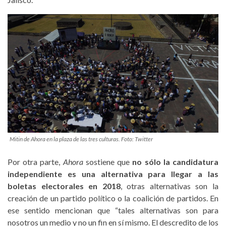
Mitin de Ahora en la plaza de las tres culturas. Foto: Twitter
Por otra parte,
Ahora
sostiene que
no sólo la candidatura
independiente es una alternativa para llegar a las
boletas electorales en 2018
, otras alternativas son la
creación de un partido político o la coalición de partidos. En
ese sentido mencionan que “tales alternativas son para
nosotros un medio y no un fin en sí mismo. El descredito de los