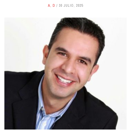
A
,
D
30 JULIO, 2025