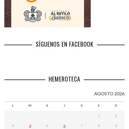
SÍGUENOS EN FACEBOOK
HEMEROTECA
AGOSTO 2026
L
M
X
J
V
S
D
1
2
3
4
5
6
7
8
9