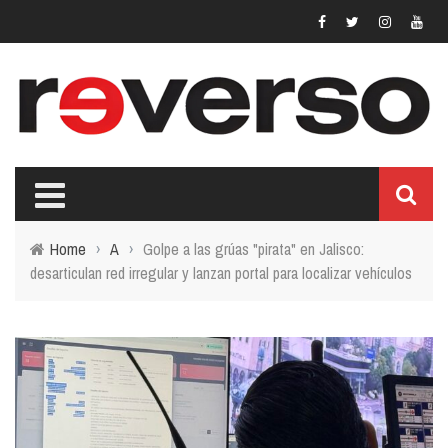
Home
›
A
›
Golpe a las grúas "pirata" en Jalisco:
desarticulan red irregular y lanzan portal para localizar vehículos