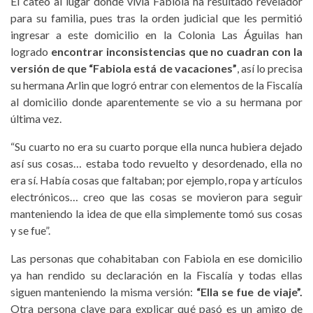
El cateo al lugar donde vivía Fabiola ha resultado revelador
para su familia, pues tras la orden judicial que les permitió
ingresar a este domicilio en la Colonia Las Águilas han
logrado
encontrar inconsistencias que no cuadran con la
versión de que “Fabiola está de vacaciones”
, así lo precisa
su hermana Arlin que logró entrar con elementos de la Fiscalía
al domicilio donde aparentemente se vio a su hermana por
última vez.
“Su cuarto no era su cuarto porque ella nunca hubiera dejado
así sus cosas… estaba todo revuelto y desordenado, ella no
era sí. Había cosas que faltaban; por ejemplo, ropa y artículos
electrónicos… creo que las cosas se movieron para seguir
manteniendo la idea de que ella simplemente tomó sus cosas
y se fue”.
Las personas que cohabitaban con Fabiola en ese domicilio
ya han rendido su declaración en la Fiscalía y todas ellas
siguen manteniendo la misma versión:
“Ella se fue de viaje”.
Otra persona clave para explicar qué pasó es un amigo de