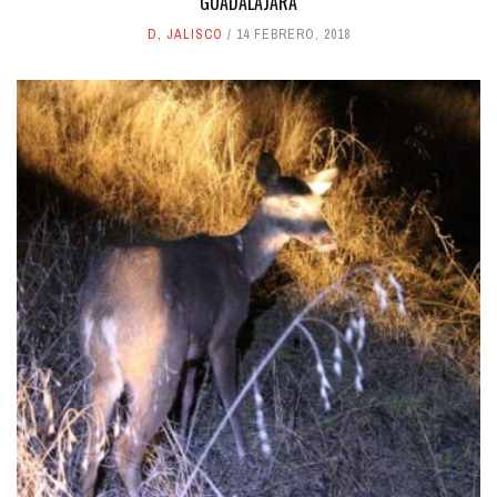
GUADALAJARA
D
,
JALISCO
14 FEBRERO, 2018