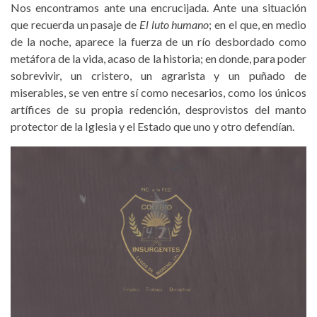
Nos encontramos ante una encrucijada. Ante una situación
que recuerda un pasaje de
El luto humano
; en el que, en medio
de la noche, aparece la fuerza de un río desbordado como
metáfora de la vida, acaso de la historia; en donde, para poder
sobrevivir, un cristero, un agrarista y un puñado de
miserables, se ven entre sí como necesarios, como los únicos
artífices de su propia redención, desprovistos del manto
protector de la Iglesia y el Estado que uno y otro defendían.