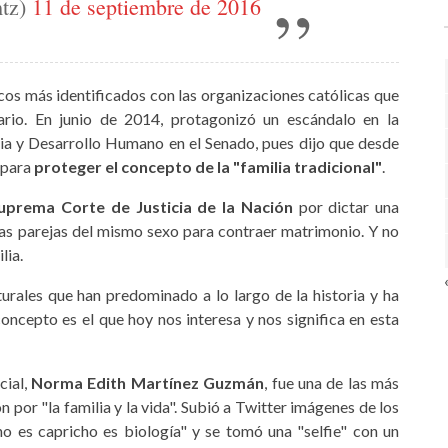
tz)
11 de septiembre de 2016
ticos más identificados con las organizaciones católicas que
ario. En junio de 2014, protagonizó un escándalo en la
lia y Desarrollo Humano en el Senado, pues dijo que desde
y para
proteger el concepto de la "familia tradicional"
.
Suprema Corte de Justicia de la Nación
por dictar una
as parejas del mismo sexo para contraer matrimonio. Y no
lia.
urales que han predominado a lo largo de la historia y ha
ncepto es el que hoy nos interesa y nos significa en esta
cial,
Norma
Edith Martínez Guzmán
, fue una de las más
n por "la familia y la vida". Subió a Twitter imágenes de los
no es capricho es biología" y se tomó una "selfie" con un