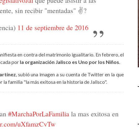
gislativoJal
que puede asistir a las
ente, sin recibir "mentadas" ✌?️
encia)
11 de septiembre de 2016
ifiesta en contra del matrimonio igualitario. En febrero, el
ocada por
la organización Jalisco es Uno por los Niños
.
artínez
, subió una imagen a su cuenta de Twitter en la que
la familia "la más exitosa en la historia de Jalisco".
ran
#MarchaPorLaFamilia
la mas exitosa en
ter.com/uXfamzCvTw