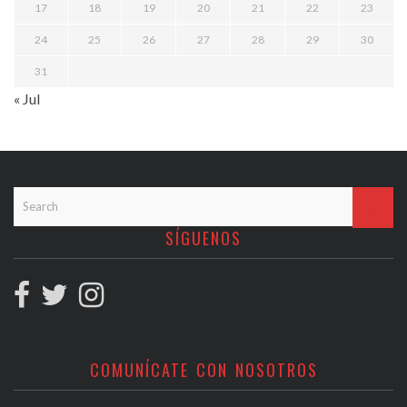
17
18
19
20
21
22
23
24
25
26
27
28
29
30
31
« Jul
SÍGUENOS
COMUNÍCATE CON NOSOTROS