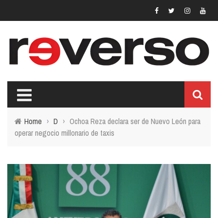
Home
›
D
›
Ochoa Reza declara ser de Nuevo León para
operar negocio millonario de taxis