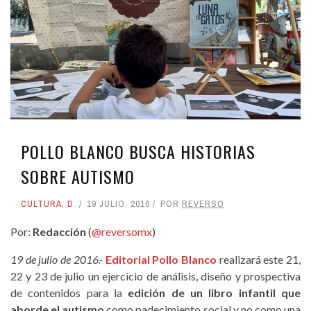
POLLO BLANCO BUSCA HISTORIAS
SOBRE AUTISMO
CULTURA
,
D
19 JULIO, 2016
POR
REVERSO
Por:
Redacción
(
@reversomx
)
19 de julio de 2016.-
Editorial Pollo Blanco
realizará este 21,
22 y 23 de julio un ejercicio de análisis, diseño y prospectiva
de contenidos para la
edición de un libro infantil que
aborde el autismo
como padecimiento social y no como una