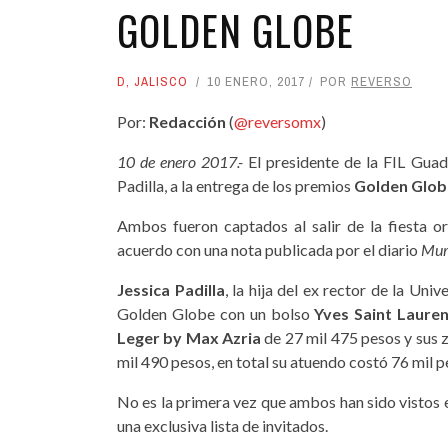
GOLDEN GLOBE
D
,
JALISCO
10 ENERO, 2017
POR
REVERSO
Por:
Redacción
(
@reversomx
)
10 de enero 2017.-
El presidente de la FIL Guad
Padilla, a la entrega de los premios
Golden Glob
Ambos fueron captados al salir de la fiesta 
acuerdo con una nota publicada por el diario
Mur
Jessica Padilla
, la hija del ex rector de la Uni
Golden Globe con un bolso
Yves Saint Laure
Leger by Max Azria
de 27 mil 475 pesos y sus
mil 490 pesos, en total su atuendo costó 76 mil p
No es la primera vez que ambos han sido vistos 
una exclusiva lista de invitados.