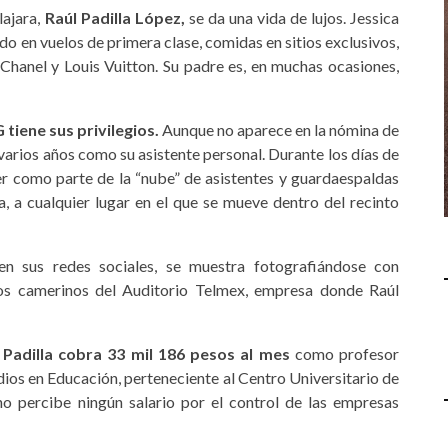
lajara,
Raúl Padilla López,
se da una vida de lujos. Jessica
ndo en vuelos de primera clase, comidas en sitios exclusivos,
Chanel y Louis Vuitton. Su padre es, en muchas ocasiones,
G tiene sus privilegios.
Aunque no aparece en la nómina de
 varios años como su asistente personal. Durante los días de
ver como parte de la “nube” de asistentes y guardaespaldas
a, a cualquier lugar en el que se mueve dentro del recinto
n sus redes sociales, se muestra fotografiándose con
n los camerinos del Auditorio Telmex, empresa donde Raúl
 Padilla cobra 33 mil 186 pesos al mes
como profesor
ios en Educación, perteneciente al Centro Universitario de
 percibe ningún salario por el control de las empresas