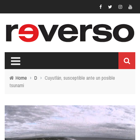
Home
›
D
›
Cuyutlán, susceptible ante un posible
tsunami